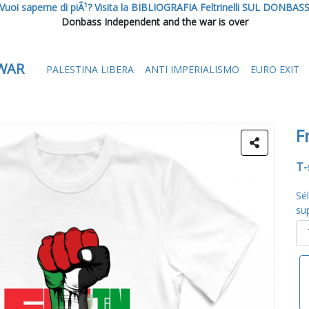
Vuoi saperne di piÃ¹? Visita la BIBLIOGRAFIA Feltrinelli SUL DONBAS
Donbass Independent and the war is over
WAR
PALESTINA LIBERA
ANTI IMPERIALISMO
EURO EXIT
F
T-
Sé
su