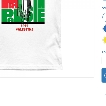
co
Tai
i