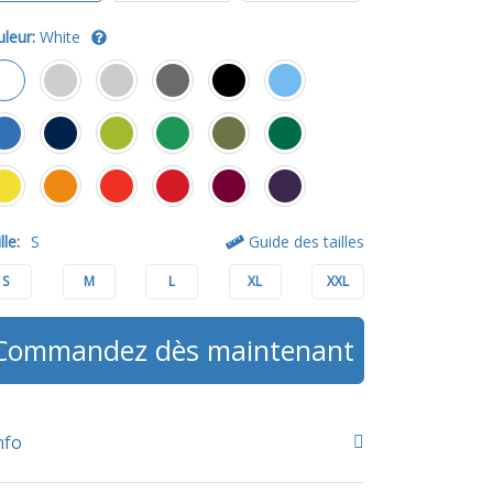
uleur:
White
lle:
S
Guide des tailles
S
M
L
XL
XXL
Commandez dès maintenant
nfo