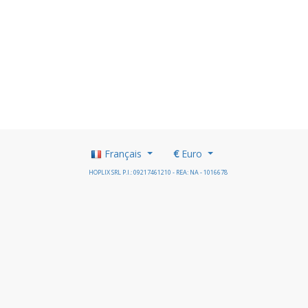
Français
€
Euro
HOPLIX SRL P.I.: 09217461210 - REA: NA - 1016678